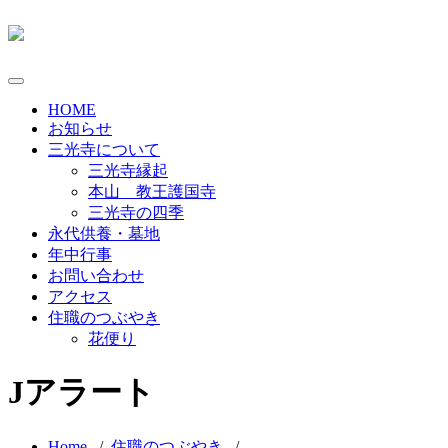
Toggle
navigation
HOME
お知らせ
三光寺について
三光寺縁起
本山 教王護国寺
三光寺の四季
永代供養・墓地
年中行事
お問い合わせ
アクセス
住職のつぶやき
花便り
Jアラート
Home
/
住職のつぶやき
/