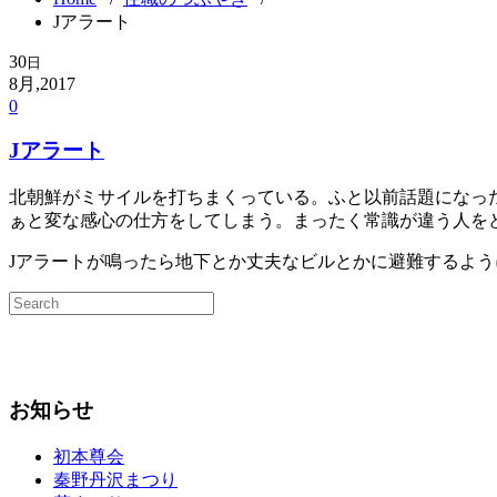
Jアラート
30
日
8月,2017
0
Jアラート
北朝鮮がミサイルを打ちまくっている。ふと以前話題になっ
ぁと変な感心の仕方をしてしまう。まったく常識が違う人を
Jアラートが鳴ったら地下とか丈夫なビルとかに避難するよ
お知らせ
初本尊会
秦野丹沢まつり