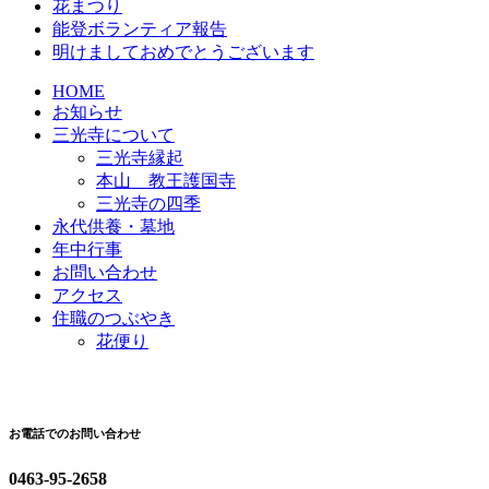
花まつり
能登ボランティア報告
明けましておめでとうございます
HOME
お知らせ
三光寺について
三光寺縁起
本山 教王護国寺
三光寺の四季
永代供養・墓地
年中行事
お問い合わせ
アクセス
住職のつぶやき
花便り
お電話でのお問い合わせ
0463-95-2658