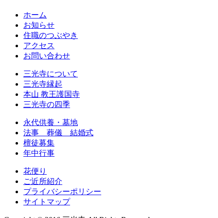
ホーム
お知らせ
住職のつぶやき
アクセス
お問い合わせ
三光寺について
三光寺縁起
本山 教王護国寺
三光寺の四季
永代供養・墓地
法事 葬儀 結婚式
檀徒募集
年中行事
花便り
ご近所紹介
プライバシーポリシー
サイトマップ