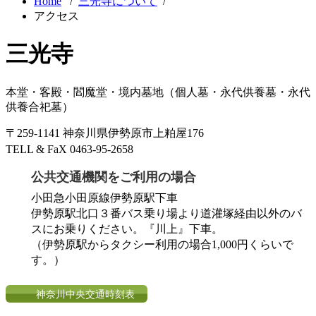
Home
/
三光寺について
/
アクセス
三光寺
本堂・客殿・閻魔堂・境内墓地（個人墓・永代供養墓・永代
供養合祀墓）
〒259-1141 神奈川県伊勢原市上粕屋176
TELL & FaX 0463-95-2658
公共交通機関をご利用の場合
小田急小田原線伊勢原駅下車
伊勢原駅北口３番バス乗り場より道灌塚経由以外のバ
スにお乗りください。『川上』下車。
（伊勢原駅からタクシー利用の場合1,000円くらいで
す。）
神奈川中央交通時刻表