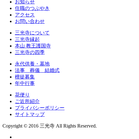
お知らせ
住職のつぶやき
アクセス
お問い合わせ
三光寺について
三光寺縁起
本山 教王護国寺
三光寺の四季
永代供養・墓地
法事 葬儀 結婚式
檀徒募集
年中行事
花便り
ご近所紹介
プライバシーポリシー
サイトマップ
Copyright © 2016 三光寺 All Rights Reserved.