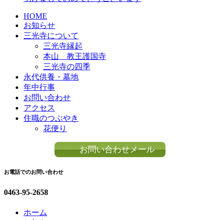
HOME
お知らせ
三光寺について
三光寺縁起
本山 教王護国寺
三光寺の四季
永代供養・墓地
年中行事
お問い合わせ
アクセス
住職のつぶやき
花便り
お問い合わせメール
お電話でのお問い合わせ
0463-95-2658
ホーム