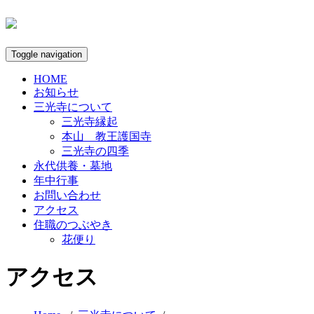
Toggle navigation
HOME
お知らせ
三光寺について
三光寺縁起
本山 教王護国寺
三光寺の四季
永代供養・墓地
年中行事
お問い合わせ
アクセス
住職のつぶやき
花便り
アクセス