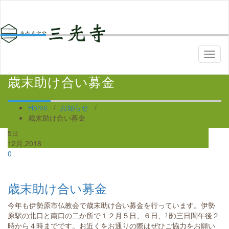
TOGG
NAVI
歳末助け合い募金
Home
/
お知らせ
/
歳末助け合い募金
5
日
12月,2018
0
歳末助け合い募金
今年も伊勢原市仏教会で歳末助け合い募金を行っています。伊勢
原駅の北口と南口の二か所で１２月５日、６日、㏦の三日間午後２
時から４時までです。お近くをお通りの際はぜひご協力をお願い