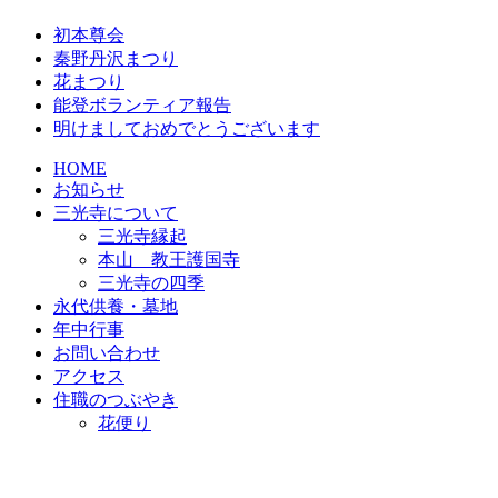
初本尊会
秦野丹沢まつり
花まつり
能登ボランティア報告
明けましておめでとうございます
HOME
お知らせ
三光寺について
三光寺縁起
本山 教王護国寺
三光寺の四季
永代供養・墓地
年中行事
お問い合わせ
アクセス
住職のつぶやき
花便り