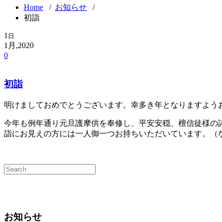
Home
/
お知らせ
/
初詣
1
日
1月,2020
0
初詣
明けましておめでとうございます。幸多き年となりますよう
今年も例年通り元旦護摩供を奉修し、平安安穏、檀信徒様の
詣にお見えの方には一人御一つお持ちいただいています。（
お知らせ