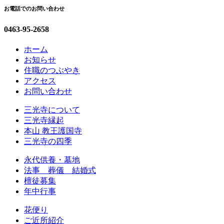
お電話でのお問い合わせ
0463-95-2658
ホーム
お知らせ
住職のつぶやき
アクセス
お問い合わせ
三光寺について
三光寺縁起
本山 教王護国寺
三光寺の四季
永代供養・墓地
法事 葬儀 結婚式
檀徒募集
年中行事
花便り
ご近所紹介