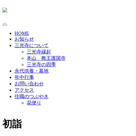
Toggle
navigation
HOME
お知らせ
三光寺について
三光寺縁起
本山 教王護国寺
三光寺の四季
永代供養・墓地
年中行事
お問い合わせ
アクセス
住職のつぶやき
花便り
初詣